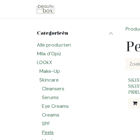
Overslaan naar inhoud
Startpagina
Winkel
Merken
Produ
Categorieën
Pe
Alle producten
Mila d'Opiz
LOOkX
Make-Up
Skincare
UITV
SKI
SKIN
Cleansers
PEEL
Serums
Eye Creams
Creams
SPF
Peels