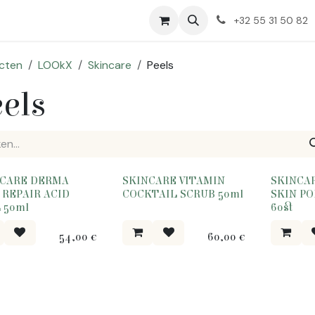
Huidproblemen
Over Ons
+32 55 31 50 82
cten
LOOkX
Skincare
Peels
els
ERKOOP
NCARE DERMA
SKINCARE VITAMIN
SKINCA
 REPAIR ACID
COCKTAIL SCRUB 50ml
SKIN PO
 50ml
60st
54,00
€
60,00
€