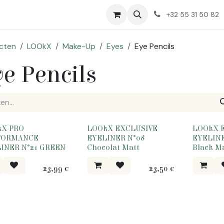
Huidproblemen
Over Ons
+32 55 31 50 82
cten
LOOkX
Make-Up
Eyes
Eye Pencils
e Pencils
kX PRO
LOOkX EXCLUSIVE
LOOkX 
FORMANCE
EYELINER N°08
EYELINE
INER N°21 GREEN
Chocolat Matt
Black M
23,99
€
23,50
€