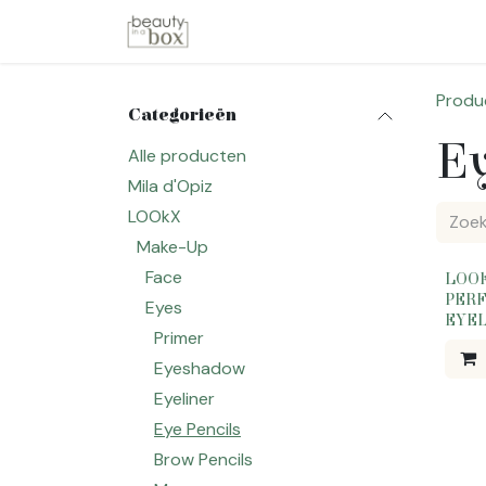
Overslaan naar inhoud
Startpagina
Winkel
Merken
Produ
Categorieën
Ey
Alle producten
Mila d'Opiz
LOOkX
Make-Up
Face
LOO
PER
Eyes
EYEL
Primer
Eyeshadow
Eyeliner
Eye Pencils
Brow Pencils