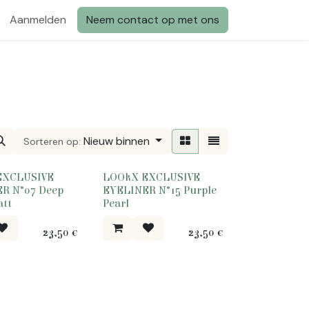
Aanmelden
Neem contact op met ons
Nieuw binnen
Sorteren op:
EXCLUSIVE
LOOkX EXCLUSIVE
R N°07 Deep
EYELINER N°15 Purple
att
Pearl
23,50
€
23,50
€