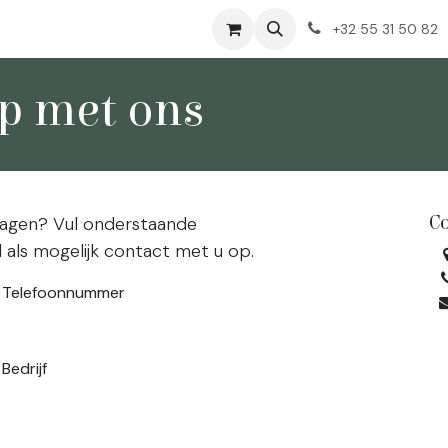
Huidproblemen
Over Ons
+32 55 31 50 82
p met ons
C
vragen? Vul onderstaande
 als mogelijk contact met u op.
Telefoonnummer
Bedrijf