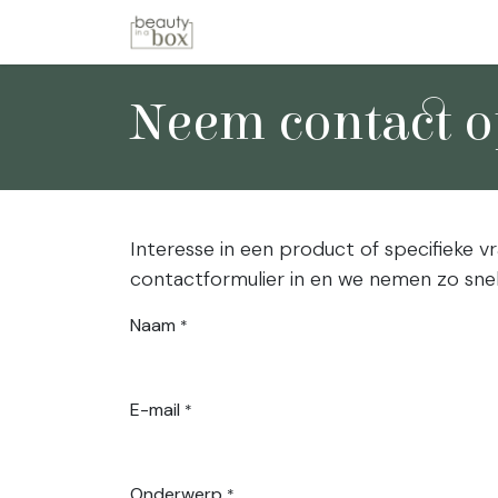
Overslaan naar inhoud
Startpagina
Winkel
Merken
Neem contact o
Interesse in een product of specifieke 
contactformulier in en we nemen zo snel
Naam
*
E-mail
*
Onderwerp
*