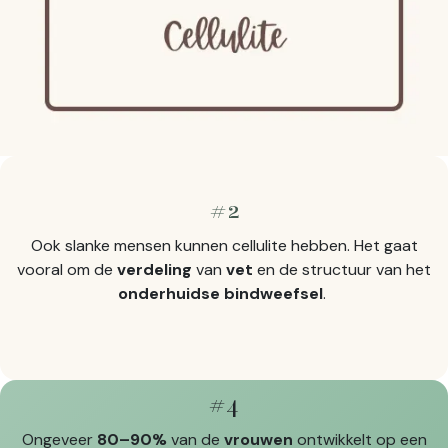
#2
Ook slanke mensen kunnen cellulite hebben. Het gaat
vooral om de
verdeling
van
vet
en de structuur van het
onderhuidse bindweefsel
.
#4
Ongeveer
80–90%
van de
vrouwen
ontwikkelt op een