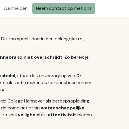
Aanmelden
Neem contact op met ons
. De zon speelt daarin een belangrijke rol,
nnebrand niet overschrijdt
. Zo bereik je
sabolol
, staat de zonverzorging van
Dr.
ijke tolerantie maken deze zonnebeschermer
id
.
tic College Hannover als beroepsopleiding
or de combinatie van
wetenschappelijke
t zo veel
veiligheid
als
effectiviteit
bieden.