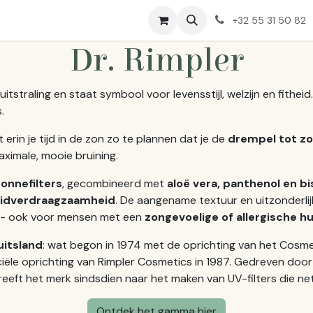
Huidproblemen
Over Ons
+32 55 31 50 82
Dr. Rimpler
uitstraling en staat symbool voor levensstijl, welzijn en fitheid
.
erin je tijd in de zon zo te plannen dat je de
drempel tot zo
ximale, mooie bruining.
zonnefilters
, gecombineerd met
aloë vera, panthenol en bi
idverdraagzaamheid
. De aangename textuur en uitzonderl
-
ook voor mensen met een
zongevoelige of allergische hu
uitsland
: wat begon in 1974 met de oprichting van het Cosme
ficiële oprichting van Rimpler Cosmetics in 1987. Gedreven do
reeft het merk sindsdien naar het maken van UV-filters die ne
Ontdek het gamma hier