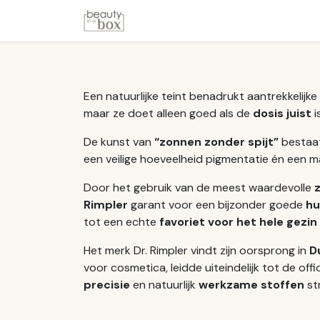
Overslaan naar inhoud
Startpagina
Winkel
Merken
Een natuurlijke teint benadrukt aantrekkelijke 
maar ze doet alleen goed als de
dosis juist
is
De kunst van
“zonnen zonder spijt”
bestaat 
een veilige hoeveelheid pigmentatie én een ma
Door het gebruik van de meest waardevolle
Rimpler
garant voor een bijzonder goede
hu
tot een echte
favoriet voor het hele gezin
Het merk Dr. Rimpler vindt zijn oorsprong in
D
voor cosmetica, leidde uiteindelijk tot de of
precisie
en natuurlijk
werkzame stoffen
st