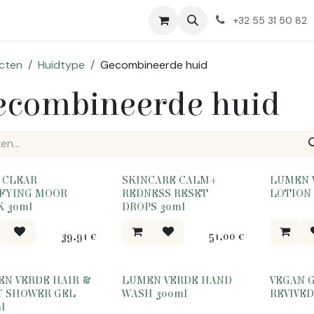
Huidproblemen
Over Ons
+32 55 31 50 82
cten
Huidtype
Gecombineerde huid
ecombineerde huid
 CLEAR
SKINCARE CALM+
LUMEN 
IFYING MOOR
REDNESS RESET
LOTION 
 30ml
DROPS 30ml
39,91
€
51,00
€
N VERDE HAIR &
LUMEN VERDE HAND
VEGAN 
Y SHOWER GEL
WASH 300ml
REVIVED
l