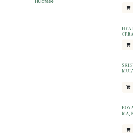
Huidfase
HYA
CREA
SKI
MULT
ROYA
MAJE