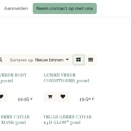
Aanmelden
Neem contact op met ons
Nieuw binnen
Sorteren op:
VERDE BODY
LUMEN VERDE
300ml
CONDITIONER 300ml
49,95
€
49,50
€
GREEN CAVIAR
VEGAN GREEN CAVIAR
 MASK 50ml
24H GLOW* 50ml