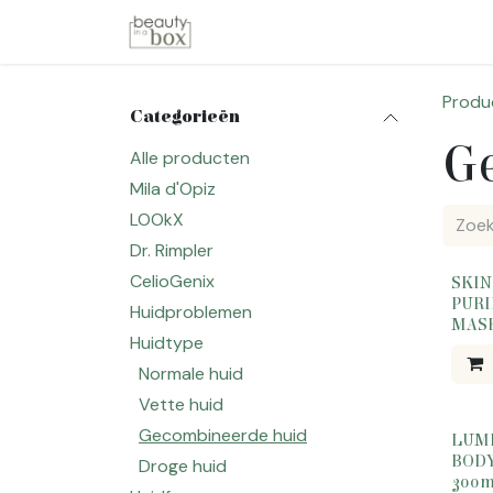
Overslaan naar inhoud
Startpagina
Winkel
Merken
Produ
Categorieën
G
Alle producten
Mila d'Opiz
LOOkX
Dr. Rimpler
CelioGenix
SKIN
PUR
Huidproblemen
MASK
Huidtype
Normale huid
Vette huid
Gecombineerde huid
LUME
BOD
Droge huid
300m