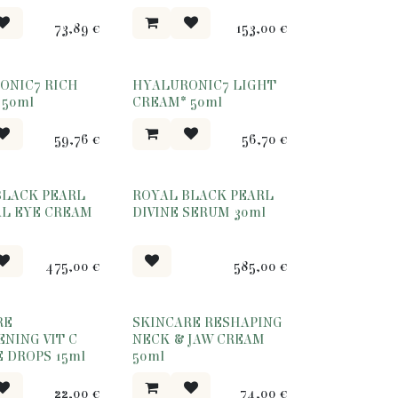
73,89
€
153,00
€
ONIC7 RICH
HYALURONIC7 LIGHT
 50ml
CREAM* 50ml
59,76
€
56,70
€
BLACK PEARL
ROYAL BLACK PEARL
AL EYE CREAM
DIVINE SERUM 30ml
475,00
€
585,00
€
RE
SKINCARE RESHAPING
NING VIT C
NECK & JAW CREAM
 DROPS 15ml
50ml
22,00
€
74,00
€