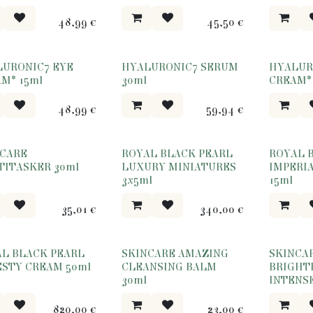
48,99
€
45,50
€
LURONIC7 EYE
HYALURONIC7 SERUM
HYALUR
M* 15ml
30ml
CREAM*
48,99
€
59,94
€
NCARE
ROYAL BLACK PEARL
ROYAL 
ITASKER 30ml
LUXURY MINIATURES
IMPERI
3x5ml
15ml
35,01
€
340,00
€
L BLACK PEARL
SKINCARE AMAZING
SKINCA
STY CREAM 50ml
CLEANSING BALM
BRIGHTE
30ml
INTENSE
820,00
€
23,00
€