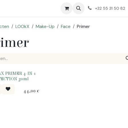
Huidproblemen
Over Ons
+32 55 31 50 82
cten
LOOkX
Make-Up
Face
Primer
rimer
X PRIMER 4-IN-1
ECTION 30ml
44,00
€