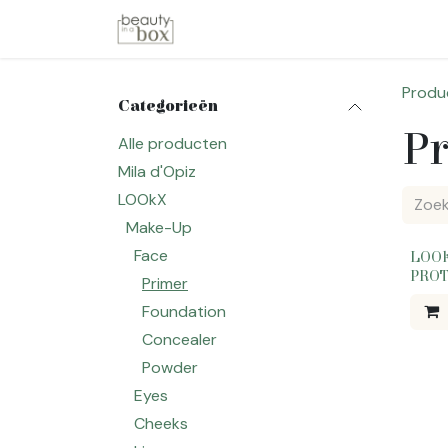
Overslaan naar inhoud
Startpagina
Winkel
Merken
Produ
Categorieën
P
Alle producten
Mila d'Opiz
LOOkX
Make-Up
Face
LOOk
PROT
Primer
Foundation
Concealer
Powder
Eyes
Cheeks