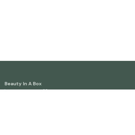
Beauty In A Box
Leupegemstraat 32
9700 Oudenaarde
België
+32 55 31 50 82
info@beautyinabox.be