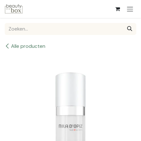
Overslaan naar inhoud
Alle producten