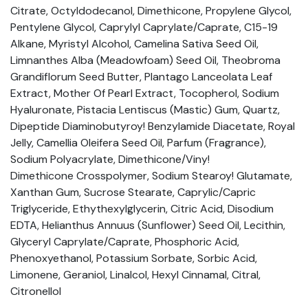
Citrate, Octyldodecanol, Dimethicone, Propylene Glycol,
Pentylene Glycol, Caprylyl Caprylate/Caprate, C15-19
Alkane, Myristyl Alcohol, Camelina Sativa Seed Oil,
Limnanthes Alba (Meadowfoam) Seed Oil, Theobroma
Grandiflorum Seed Butter, Plantago Lanceolata Leaf
Extract, Mother Of Pearl Extract, Tocopherol, Sodium
Hyaluronate, Pistacia Lentiscus (Mastic) Gum, Quartz,
Dipeptide Diaminobutyroy! Benzylamide Diacetate, Royal
Jelly, Camellia Oleifera Seed Oil, Parfum (Fragrance),
Sodium Polyacrylate, Dimethicone/Viny!
Dimethicone Crosspolymer, Sodium Stearoy! Glutamate,
Xanthan Gum, Sucrose Stearate, Caprylic/Capric
Triglyceride, Ethythexylglycerin, Citric Acid, Disodium
EDTA, Helianthus Annuus (Sunflower) Seed Oil, Lecithin,
Glyceryl Caprylate/Caprate, Phosphoric Acid,
Phenoxyethanol, Potassium Sorbate, Sorbic Acid,
Limonene, Geraniol, Linalcol, Hexyl Cinnamal, Citral,
Citronellol