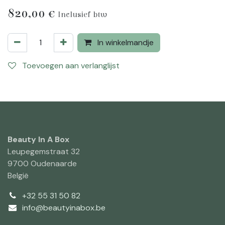
820,00
€
Inclusief btw
In winkelmandje
Toevoegen aan verlanglijst
Beauty In A Box
Leupegemstraat 32
9700 Oudenaarde
België
+32 55 31 50 82
info@beautyinabox.be