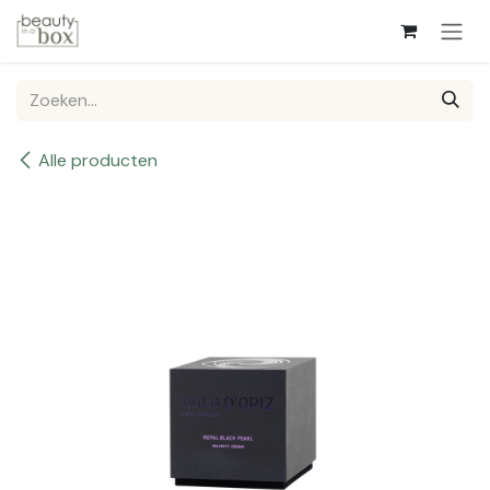
Overslaan naar inhoud
Alle producten