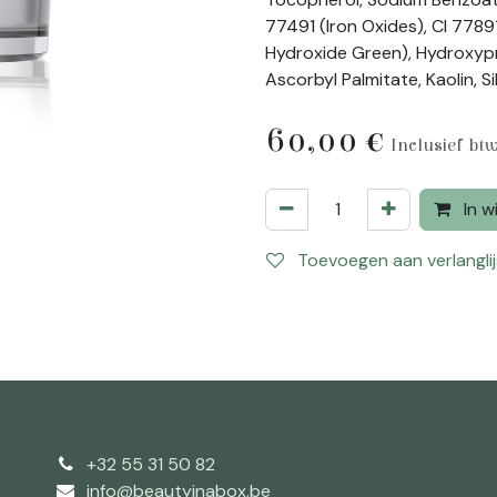
77491 (Iron Oxides), CI 7789
Hydroxide Green), Hydroxypro
Ascorbyl Palmitate, Kaolin, Si
60,00
€
Inclusief bt
In w
Toevoegen aan verlanglij
+32 55 31 50 82
info@beautyinabox.be