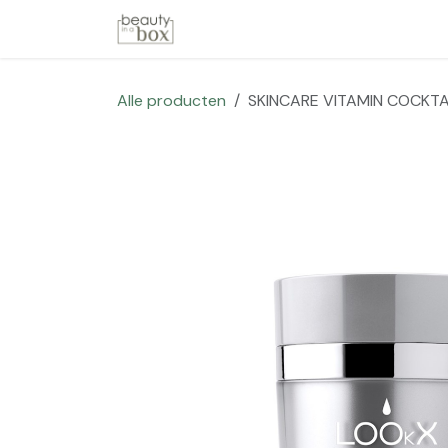
Overslaan naar inhoud
Startpagina
Winkel
Merken
Alle producten
SKINCARE VITAMIN COCKTA