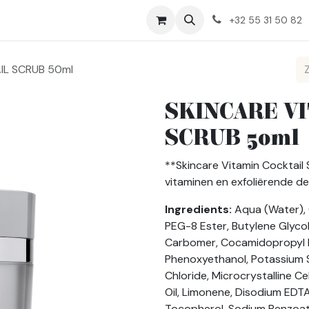
Huidproblemen
Over Ons
+32 55 31 50 82
IL SCRUB 50ml
SKINCARE V
SCRUB 50ml
**Skincare Vitamin Cocktail 
vitaminen en exfoliërende de
Ingredients:
Aqua (Water), C
PEG-8 Ester, Butylene Glycol,
Carbomer, Cocamidopropyl B
Phenoxyethanol, Potassium 
Chloride, Microcrystalline Ce
Oil, Limonene, Disodium EDT
Tocopherol, Sodium Benzoate,