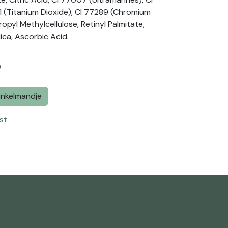
1 (Titanium Dioxide), CI 77289 (Chromium
pyl Methylcellulose, Retinyl Palmitate,
lica, Ascorbic Acid.
w
inkelmandje
st