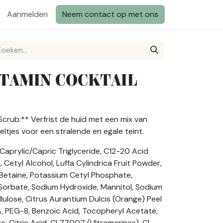
Aanmelden
Neem contact op met ons
ITAMIN COCKTAIL
Scrub:** Verfrist de huid met een mix van
eltjes voor een stralende en egale teint.
aprylic/Capric Triglyceride, C12-20 Acid
 Cetyl Alcohol, Luffa Cylindrica Fruit Powder,
etaine, Potassium Cetyl Phosphate,
Sorbate, Sodium Hydroxide, Mannitol, Sodium
llulose, Citrus Aurantium Dulcis (Orange) Peel
A, PEG-8, Benzoic Acid, Tocopheryl Acetate,
 Citric Acid, CI 77007 (Ultramarines), CI