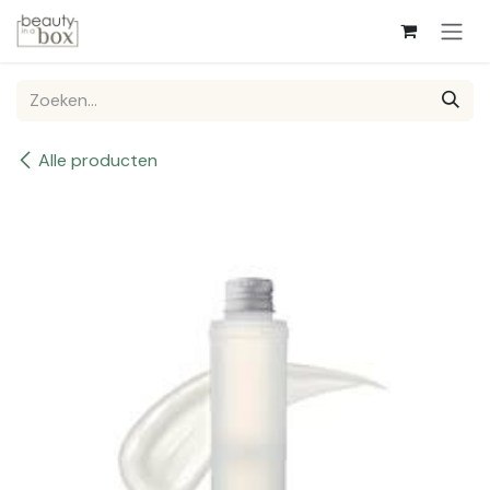
Overslaan naar inhoud
Alle producten